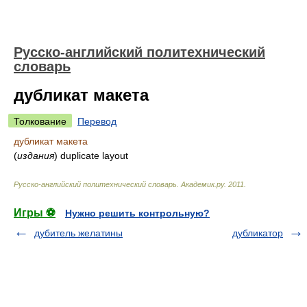
Русско-английский политехнический
словарь
дубликат макета
Толкование
Перевод
дубликат макета
(
издания
)
duplicate layout
Русско-английский политехнический словарь
.
Академик.ру
.
2011
.
Игры ⚽
Нужно решить контрольную?
дубитель желатины
дубликатор