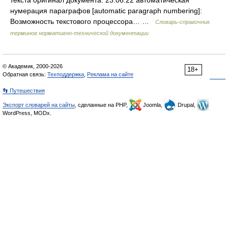
текста оригинал документа: 23.06.22 автоматическая
нумерация параграфов [automatic paragraph numbering]:
Возможность текстового процессора… …
Словарь-справочник
терминов нормативно-технической документации
© Академик, 2000-2026
18+
Обратная связь:
Техподдержка
,
Реклама на сайте
👣 Путешествия
Экспорт словарей на сайты
, сделанные на PHP,
Joomla,
Drupal,
WordPress, MODx.